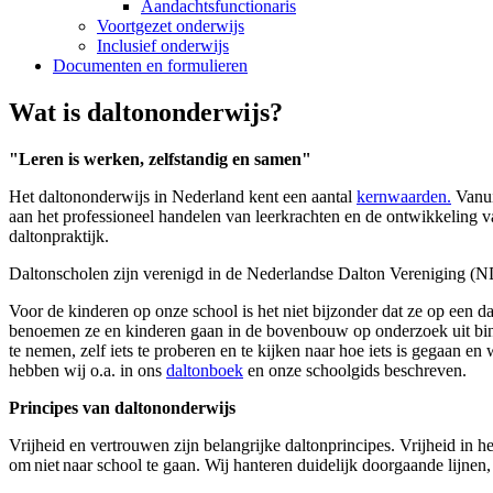
Aandachtsfunctionaris
Voortgezet onderwijs
Inclusief onderwijs
Documenten en formulieren
Wat is daltononderwijs?
"Leren is werken, zelfstandig en samen"
Het daltononderwijs in Nederland kent een aantal
kernwaarden.
Vanui
aan het professioneel handelen van leerkrachten en de ontwikkeling 
daltonpraktijk.
Daltonscholen zijn verenigd in de Nederlandse Dalton Vereniging (ND
Voor de kinderen op onze school is het niet bijzonder dat ze op een 
benoemen ze en kinderen gaan in de bovenbouw op onderzoek uit binn
te nemen, zelf iets te proberen en te kijken naar hoe iets is gegaan en 
hebben wij o.a. in ons
daltonboek
en onze schoolgids beschreven.
Principes van daltononderwijs
Vrijheid en vertrouwen zijn belangrijke daltonprincipes. Vrijheid in 
om niet naar school te gaan. Wij hanteren duidelijk doorgaande lijnen