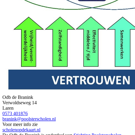
Odb de Branink
Verwoldseweg 14
Laren
0573 401876
branink@poolsterscholen.nl
Voor meer info zie
scholenopdekaart.nl