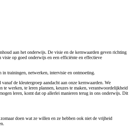
nhoud aan het onderwijs. De visie en de kernwaarden geven richting
isie op goed onderwijs en een efficiënte en effectieve
in trainingen, netwerken, intervisie en ontmoeting.
 al vanaf de kleutergroep aandacht aan onze kernwaarden. We
 te werken, te leren plannen, keuzes te maken, verantwoordelijkheid
te mogen leren, komt dat op allerlei manieren terug in ons onderwijs. Dit
t zomaar doen wat ze willen en ze hebben ook niet de vrijheid
en.