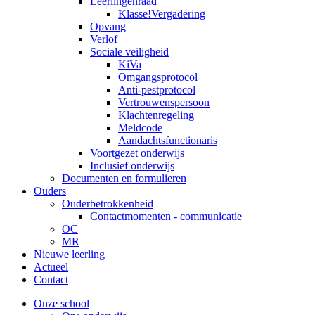
Leerlingenraad
Klasse!Vergadering
Opvang
Verlof
Sociale veiligheid
KiVa
Omgangsprotocol
Anti-pestprotocol
Vertrouwenspersoon
Klachtenregeling
Meldcode
Aandachtsfunctionaris
Voortgezet onderwijs
Inclusief onderwijs
Documenten en formulieren
Ouders
Ouderbetrokkenheid
Contactmomenten - communicatie
OC
MR
Nieuwe leerling
Actueel
Contact
Onze school