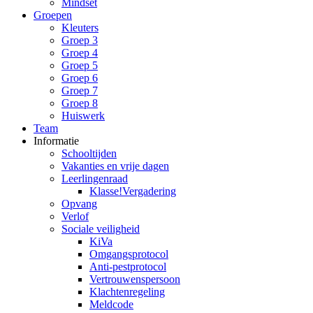
Mindset
Groepen
Kleuters
Groep 3
Groep 4
Groep 5
Groep 6
Groep 7
Groep 8
Huiswerk
Team
Informatie
Schooltijden
Vakanties en vrije dagen
Leerlingenraad
Klasse!Vergadering
Opvang
Verlof
Sociale veiligheid
KiVa
Omgangsprotocol
Anti-pestprotocol
Vertrouwenspersoon
Klachtenregeling
Meldcode