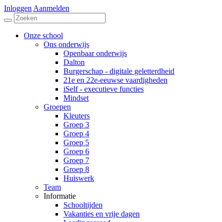
Inloggen
Aanmelden
Onze school
Ons onderwijs
Openbaar onderwijs
Dalton
Burgerschap - digitale geletterdheid
21e en 22e-eeuwse vaardigheden
iSelf - executieve functies
Mindset
Groepen
Kleuters
Groep 3
Groep 4
Groep 5
Groep 6
Groep 7
Groep 8
Huiswerk
Team
Informatie
Schooltijden
Vakanties en vrije dagen