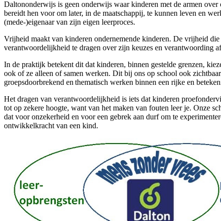
Daltononderwijs is geen onderwijs waar kinderen met de armen over elk
bereidt hen voor om later, in de maatschappij, te kunnen leven en we
(mede-)eigenaar van zijn eigen leerproces.
Vrijheid maakt van kinderen ondernemende kinderen. De vrijheid die e
verantwoordelijkheid te dragen over zijn keuzes en verantwoording af 
In de praktijk betekent dit dat kinderen, binnen gestelde grenzen, k
ook of ze alleen of samen werken. Dit bij ons op school ook zichtba
groepsdoorbrekend en thematisch werken binnen een rijke en beteken
Het dragen van verantwoordelijkheid is iets dat kinderen proefondervi
tot op zekere hoogte, want van het maken van fouten leer je. Onze s
dat voor onzekerheid en voor een gebrek aan durf om te experimentere
ontwikkelkracht van een kind.