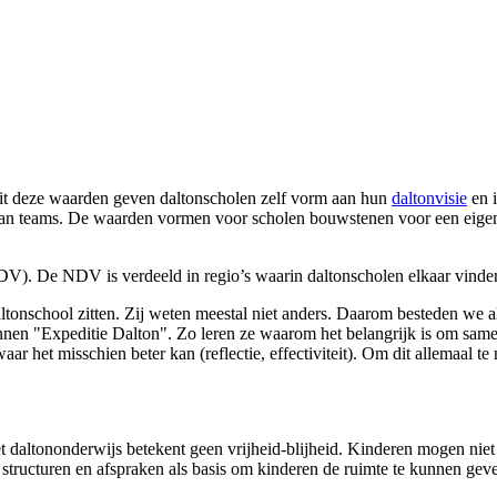
t deze waarden geven daltonscholen zelf vorm aan hun
daltonvisie
en i
van teams. De waarden vormen voor scholen bouwstenen voor een eigen v
V). De NDV is verdeeld in regio’s waarin daltonscholen elkaar vinden 
daltonschool zitten. Zij weten meestal niet anders. Daarom besteden we
en "Expeditie Dalton". Zo leren ze waarom het belangrijk is om samen
waar het misschien beter kan (reflectie, effectiviteit). Om dit allemaal 
het daltononderwijs betekent geen vrijheid-blijheid. Kinderen mogen nie
, structuren en afspraken als basis om kinderen de ruimte te kunnen gev