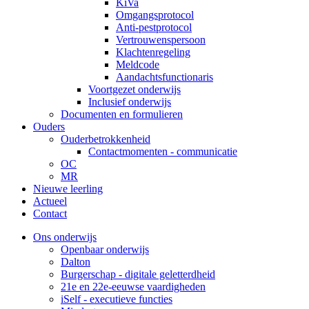
KiVa
Omgangsprotocol
Anti-pestprotocol
Vertrouwenspersoon
Klachtenregeling
Meldcode
Aandachtsfunctionaris
Voortgezet onderwijs
Inclusief onderwijs
Documenten en formulieren
Ouders
Ouderbetrokkenheid
Contactmomenten - communicatie
OC
MR
Nieuwe leerling
Actueel
Contact
Ons onderwijs
Openbaar onderwijs
Dalton
Burgerschap - digitale geletterdheid
21e en 22e-eeuwse vaardigheden
iSelf - executieve functies