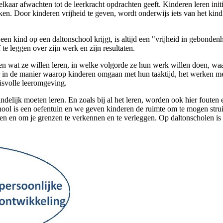
aar afwachten tot de leerkracht opdrachten geeft. Kinderen leren initi
rken. Door kinderen vrijheid te geven, wordt onderwijs iets van het ki
en kind op een daltonschool krijgt, is altijd een "vrijheid in gebonde
te leggen over zijn werk en zijn resultaten.
iezen wat ze willen leren, in welke volgorde ze hun werk willen doen, 
ar in de manier waarop kinderen omgaan met hun taaktijd, het werken 
isvolle leeromgeving.
ndelijk moeten leren. En zoals bij al het leren, worden ook hier foute
chool is een oefentuin en we geven kinderen de ruimte om te mogen str
n en om je grenzen te verkennen en te verleggen. Op daltonscholen is l