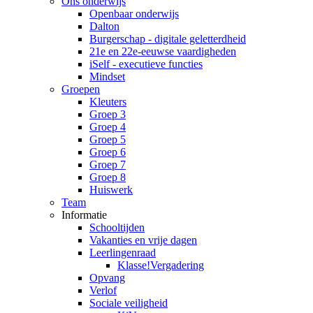
Ons onderwijs
Openbaar onderwijs
Dalton
Burgerschap - digitale geletterdheid
21e en 22e-eeuwse vaardigheden
iSelf - executieve functies
Mindset
Groepen
Kleuters
Groep 3
Groep 4
Groep 5
Groep 6
Groep 7
Groep 8
Huiswerk
Team
Informatie
Schooltijden
Vakanties en vrije dagen
Leerlingenraad
Klasse!Vergadering
Opvang
Verlof
Sociale veiligheid