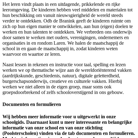
Het leren vindt plaats in een uitdagende, prikkelende en rijke
leeromgeving. De kinderen hebben veel middelen en materialen tot
hun beschikking om vanuit nieuwsgierigheid de wereld steeds
verder te ontdekken. Odb de Branink geeft de kinderen ruimte om
zich op hun eigen manier te ontwikkelen, aan hun (eigen) doelen te
werken en hun talenten te ontdekken. We verbreden ons onderwijs
door samen te werken met ouders, verenigingen, ondernemers en
organisaties in en rondom Laren. We halen de maatschappij de
school in en gaan de maatschappij in, zodat kinderen weten
waarvoor en waartoe ze leren.
Naast lessen in rekenen en instructie voor taal, spelling en lezen
werken we op thematische wijze aan de wereldoriënterend vakken
(aardrijkskunde, geschiedenis, natuur), digitale geletterdheid,
burgerschapsonderwijs, creatieve en culturele vakken. Hierbij
werken we niet alleen in de eigen groep, maar soms ook
groepsdoorbrekend of zelfs schooloverstijgend in ons gebouw.
Documenten en formulieren
Wij hebben meer informatie voor u uitgewerkt in onze
schoolgids. Daarnaast kunt u meer interessante en belangrijke
informatie van onze school en van onze stichting
(Poolsterscholen) vinden via de tab documenten en formulieren.