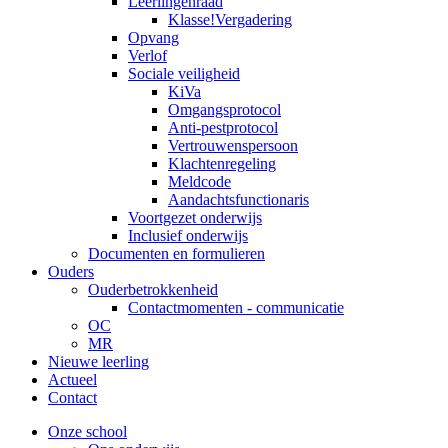
Leerlingenraad
Klasse!Vergadering
Opvang
Verlof
Sociale veiligheid
KiVa
Omgangsprotocol
Anti-pestprotocol
Vertrouwenspersoon
Klachtenregeling
Meldcode
Aandachtsfunctionaris
Voortgezet onderwijs
Inclusief onderwijs
Documenten en formulieren
Ouders
Ouderbetrokkenheid
Contactmomenten - communicatie
OC
MR
Nieuwe leerling
Actueel
Contact
Onze school