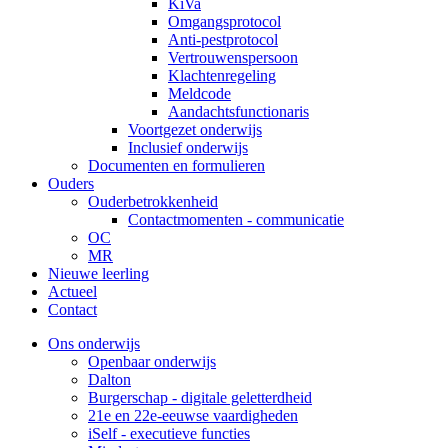
KiVa
Omgangsprotocol
Anti-pestprotocol
Vertrouwenspersoon
Klachtenregeling
Meldcode
Aandachtsfunctionaris
Voortgezet onderwijs
Inclusief onderwijs
Documenten en formulieren
Ouders
Ouderbetrokkenheid
Contactmomenten - communicatie
OC
MR
Nieuwe leerling
Actueel
Contact
Ons onderwijs
Openbaar onderwijs
Dalton
Burgerschap - digitale geletterdheid
21e en 22e-eeuwse vaardigheden
iSelf - executieve functies