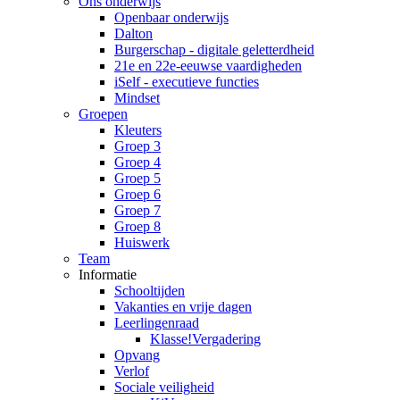
Ons onderwijs
Openbaar onderwijs
Dalton
Burgerschap - digitale geletterdheid
21e en 22e-eeuwse vaardigheden
iSelf - executieve functies
Mindset
Groepen
Kleuters
Groep 3
Groep 4
Groep 5
Groep 6
Groep 7
Groep 8
Huiswerk
Team
Informatie
Schooltijden
Vakanties en vrije dagen
Leerlingenraad
Klasse!Vergadering
Opvang
Verlof
Sociale veiligheid