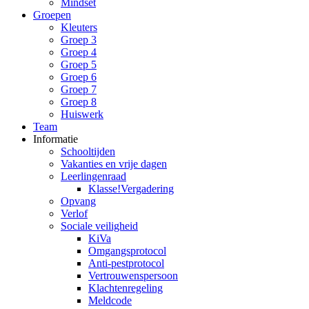
Mindset
Groepen
Kleuters
Groep 3
Groep 4
Groep 5
Groep 6
Groep 7
Groep 8
Huiswerk
Team
Informatie
Schooltijden
Vakanties en vrije dagen
Leerlingenraad
Klasse!Vergadering
Opvang
Verlof
Sociale veiligheid
KiVa
Omgangsprotocol
Anti-pestprotocol
Vertrouwenspersoon
Klachtenregeling
Meldcode