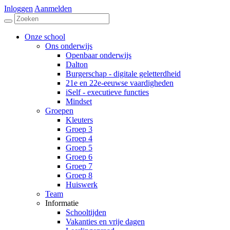
Inloggen
Aanmelden
Onze school
Ons onderwijs
Openbaar onderwijs
Dalton
Burgerschap - digitale geletterdheid
21e en 22e-eeuwse vaardigheden
iSelf - executieve functies
Mindset
Groepen
Kleuters
Groep 3
Groep 4
Groep 5
Groep 6
Groep 7
Groep 8
Huiswerk
Team
Informatie
Schooltijden
Vakanties en vrije dagen