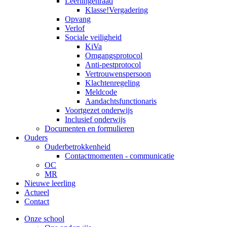
Leerlingenraad
Klasse!Vergadering
Opvang
Verlof
Sociale veiligheid
KiVa
Omgangsprotocol
Anti-pestprotocol
Vertrouwenspersoon
Klachtenregeling
Meldcode
Aandachtsfunctionaris
Voortgezet onderwijs
Inclusief onderwijs
Documenten en formulieren
Ouders
Ouderbetrokkenheid
Contactmomenten - communicatie
OC
MR
Nieuwe leerling
Actueel
Contact
Onze school