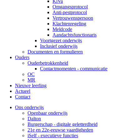
KiVa
Omgangsprotocol
Anti-pestprotocol
Vertrouwenspersoon
Klachtenregeling
Meldcode
Aandachtsfunctionaris
Voortgezet onderwijs
Inclusief onderwijs
Documenten en formulieren
Ouders
Ouderbetrokkenheid
Contactmomenten - communicatie
OC
MR
Nieuwe leerling
Actueel
Contact
Ons onderwijs
Openbaar onderwijs
Dalton
Burgerschap - digitale geletterdheid
21e en 22e-eeuwse vaardigheden
iSelf - executieve functies