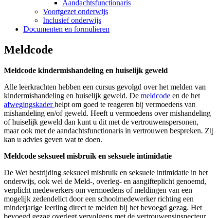
Aandachtsfunctionaris
Voortgezet onderwijs
Inclusief onderwijs
Documenten en formulieren
Meldcode
Meldcode kindermishandeling en huiselijk geweld
Alle leerkrachten hebben een cursus gevolgd over het melden van
kindermishandeling en huiselijk geweld. De
meldcode
en de het
afwegingskader
helpt om goed te reageren bij vermoedens van
mishandeling en/of geweld. Heeft u vermoedens over mishandeling
of huiselijk geweld dan kunt u dit met de vertrouwenspersonen,
maar ook met de aandachtsfunctionaris in vertrouwen bespreken. Zij
kan u advies geven wat te doen.
Meldcode seksueel misbruik en seksuele intimidatie
De Wet bestrijding seksueel misbruik en seksuele intimidatie in het
onderwijs, ook wel de Meld-, overleg- en aangifteplicht genoemd,
verplicht medewerkers om vermoedens of meldingen van een
mogelijk zedendelict door een schoolmedewerker richting een
minderjarige leerling direct te melden bij het bevoegd gezag. Het
bevoegd gezag overlegt vervolgens met de vertrouwensinspecteur