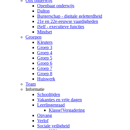
Ons onderwijs
Openbaar onderwijs
Dalton
Burgerschap - digitale geletterdheid
21e en 22e-eeuwse vaardigheden
iSelf - executieve functies
Mindset
Groepen
Kleuters
Groep 3
Groep 4
Groep 5
Groep 6
Groep 7
Groep 8
Huiswerk
Team
Informatie
Schooltijden
Vakanties en vrije dagen
Leerlingenraad
Klasse!Vergadering
Opvang
Verlof
Sociale veiligheid