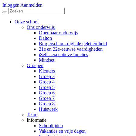
Inloggen
Aanmelden
Onze school
Ons onderwijs
Openbaar onderwijs
Dalton
Burgerschap - digitale geletterdheid
21e en 22e-eeuwse vaardigheden
iSelf - executieve functies
Mindset
Groepen
Kleuters
Groep 3
Groep 4
Groep 5
Groep 6
Groep 7
Groep 8
Huiswerk
Team
Informatie
Schooltijden
Vakanties en vrije dagen