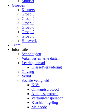
Mindset
Groepen
Kleuters
Groep 3
Groep 4
Groep 5
Groep 6
Groep 7
Groep 8
Huiswerk
Team
Informatie
Schooltijden
Vakanties en vrije dagen
Leerlingenraad
Klasse!Vergadering
Opvang
Verlof
Sociale veiligheid
KiVa
Omgangsprotocol
Anti-pestprotocol
Vertrouwenspersoon
Klachtenregeling
Meldcode