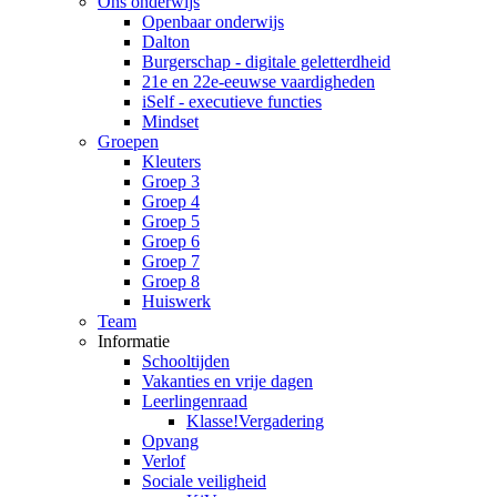
Ons onderwijs
Openbaar onderwijs
Dalton
Burgerschap - digitale geletterdheid
21e en 22e-eeuwse vaardigheden
iSelf - executieve functies
Mindset
Groepen
Kleuters
Groep 3
Groep 4
Groep 5
Groep 6
Groep 7
Groep 8
Huiswerk
Team
Informatie
Schooltijden
Vakanties en vrije dagen
Leerlingenraad
Klasse!Vergadering
Opvang
Verlof
Sociale veiligheid