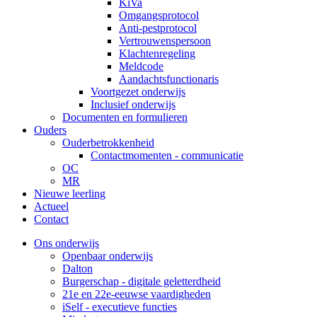
KiVa
Omgangsprotocol
Anti-pestprotocol
Vertrouwenspersoon
Klachtenregeling
Meldcode
Aandachtsfunctionaris
Voortgezet onderwijs
Inclusief onderwijs
Documenten en formulieren
Ouders
Ouderbetrokkenheid
Contactmomenten - communicatie
OC
MR
Nieuwe leerling
Actueel
Contact
Ons onderwijs
Openbaar onderwijs
Dalton
Burgerschap - digitale geletterdheid
21e en 22e-eeuwse vaardigheden
iSelf - executieve functies