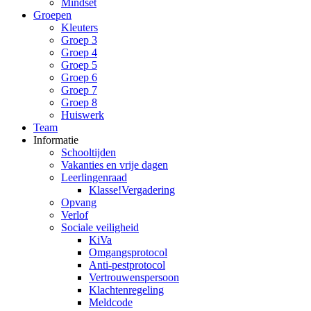
Mindset
Groepen
Kleuters
Groep 3
Groep 4
Groep 5
Groep 6
Groep 7
Groep 8
Huiswerk
Team
Informatie
Schooltijden
Vakanties en vrije dagen
Leerlingenraad
Klasse!Vergadering
Opvang
Verlof
Sociale veiligheid
KiVa
Omgangsprotocol
Anti-pestprotocol
Vertrouwenspersoon
Klachtenregeling
Meldcode