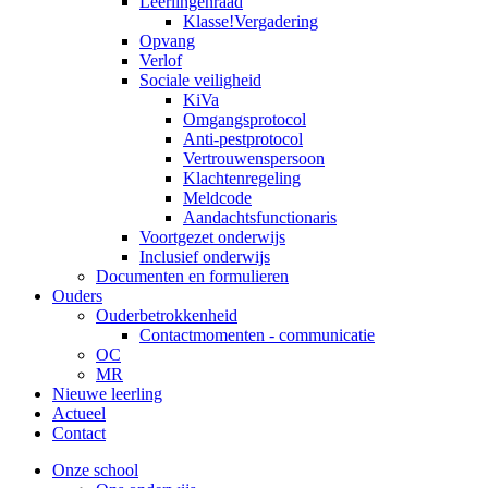
Leerlingenraad
Klasse!Vergadering
Opvang
Verlof
Sociale veiligheid
KiVa
Omgangsprotocol
Anti-pestprotocol
Vertrouwenspersoon
Klachtenregeling
Meldcode
Aandachtsfunctionaris
Voortgezet onderwijs
Inclusief onderwijs
Documenten en formulieren
Ouders
Ouderbetrokkenheid
Contactmomenten - communicatie
OC
MR
Nieuwe leerling
Actueel
Contact
Onze school