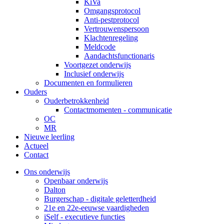
KiVa
Omgangsprotocol
Anti-pestprotocol
Vertrouwenspersoon
Klachtenregeling
Meldcode
Aandachtsfunctionaris
Voortgezet onderwijs
Inclusief onderwijs
Documenten en formulieren
Ouders
Ouderbetrokkenheid
Contactmomenten - communicatie
OC
MR
Nieuwe leerling
Actueel
Contact
Ons onderwijs
Openbaar onderwijs
Dalton
Burgerschap - digitale geletterdheid
21e en 22e-eeuwse vaardigheden
iSelf - executieve functies