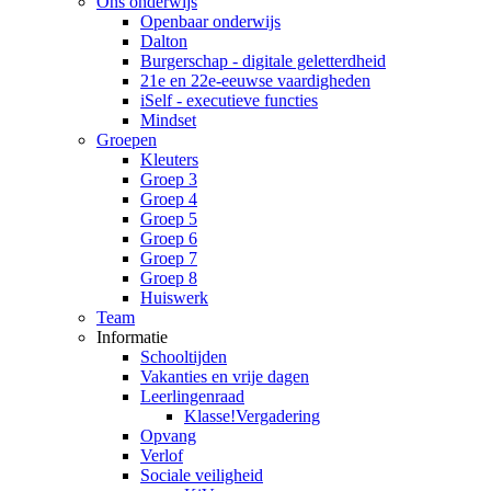
Ons onderwijs
Openbaar onderwijs
Dalton
Burgerschap - digitale geletterdheid
21e en 22e-eeuwse vaardigheden
iSelf - executieve functies
Mindset
Groepen
Kleuters
Groep 3
Groep 4
Groep 5
Groep 6
Groep 7
Groep 8
Huiswerk
Team
Informatie
Schooltijden
Vakanties en vrije dagen
Leerlingenraad
Klasse!Vergadering
Opvang
Verlof
Sociale veiligheid