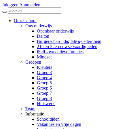
Inloggen
Aanmelden
Onze school
Ons onderwijs
Openbaar onderwijs
Dalton
Burgerschap - digitale geletterdheid
21e en 22e-eeuwse vaardigheden
iSelf - executieve functies
Mindset
Groepen
Kleuters
Groep 3
Groep 4
Groep 5
Groep 6
Groep 7
Groep 8
Huiswerk
Team
Informatie
Schooltijden
Vakanties en vrije dagen