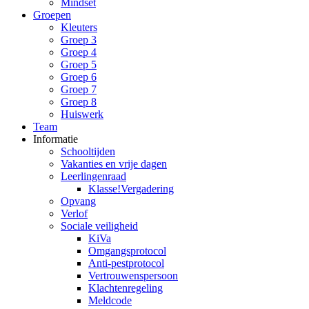
Mindset
Groepen
Kleuters
Groep 3
Groep 4
Groep 5
Groep 6
Groep 7
Groep 8
Huiswerk
Team
Informatie
Schooltijden
Vakanties en vrije dagen
Leerlingenraad
Klasse!Vergadering
Opvang
Verlof
Sociale veiligheid
KiVa
Omgangsprotocol
Anti-pestprotocol
Vertrouwenspersoon
Klachtenregeling
Meldcode