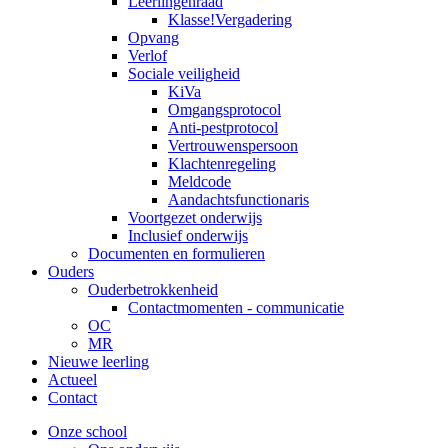
Leerlingenraad
Klasse!Vergadering
Opvang
Verlof
Sociale veiligheid
KiVa
Omgangsprotocol
Anti-pestprotocol
Vertrouwenspersoon
Klachtenregeling
Meldcode
Aandachtsfunctionaris
Voortgezet onderwijs
Inclusief onderwijs
Documenten en formulieren
Ouders
Ouderbetrokkenheid
Contactmomenten - communicatie
OC
MR
Nieuwe leerling
Actueel
Contact
Onze school