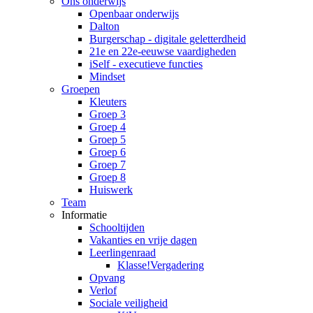
Ons onderwijs
Openbaar onderwijs
Dalton
Burgerschap - digitale geletterdheid
21e en 22e-eeuwse vaardigheden
iSelf - executieve functies
Mindset
Groepen
Kleuters
Groep 3
Groep 4
Groep 5
Groep 6
Groep 7
Groep 8
Huiswerk
Team
Informatie
Schooltijden
Vakanties en vrije dagen
Leerlingenraad
Klasse!Vergadering
Opvang
Verlof
Sociale veiligheid