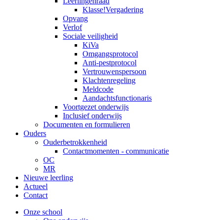
Leerlingenraad
Klasse!Vergadering
Opvang
Verlof
Sociale veiligheid
KiVa
Omgangsprotocol
Anti-pestprotocol
Vertrouwenspersoon
Klachtenregeling
Meldcode
Aandachtsfunctionaris
Voortgezet onderwijs
Inclusief onderwijs
Documenten en formulieren
Ouders
Ouderbetrokkenheid
Contactmomenten - communicatie
OC
MR
Nieuwe leerling
Actueel
Contact
Onze school