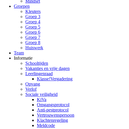
Mindset
Groepen
Kleuters
Groep 3
Groep 4
Groep 5
Groep 6
Groep 7
Groep 8
Huiswerk
Team
Informatie
Schooltijden
Vakanties en vrije dagen
Leerlingenraad
Klasse!Vergadering
Opvang
Verlof
Sociale veiligheid
KiVa
Omgangsprotocol
Anti-pestprotocol
Vertrouwenspersoon
Klachtenregeling
Meldcode