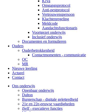
KiVa
Omgangsprotocol
Anti-pestprotocol
Vertrouwenspersoon
Klachtenregeling
Meldcode
Aandachtsfunctionaris
Voortgezet onderwijs
Inclusief onderwijs
Documenten en formulieren
Ouders
Ouderbetrokkenheid
Contactmomenten - communicatie
OC
MR
Nieuwe leerling
Actueel
Contact
Ons onderwijs
Openbaar onderwijs
Dalton
Burgerschap - digitale geletterdheid
21e en 22e-eeuwse vaardigheden
iSelf - executieve functies