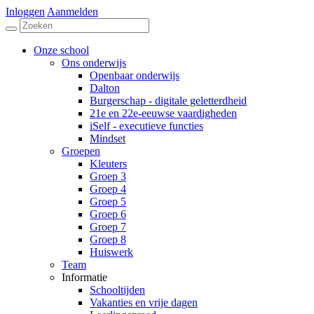
Inloggen
Aanmelden
Onze school
Ons onderwijs
Openbaar onderwijs
Dalton
Burgerschap - digitale geletterdheid
21e en 22e-eeuwse vaardigheden
iSelf - executieve functies
Mindset
Groepen
Kleuters
Groep 3
Groep 4
Groep 5
Groep 6
Groep 7
Groep 8
Huiswerk
Team
Informatie
Schooltijden
Vakanties en vrije dagen