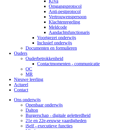
KiVa
Omgangsprotocol
Anti-pestprotocol
Vertrouwenspersoon
Klachtenregeling
Meldcode
Aandachtsfunctionaris
Voortgezet onderwijs
Inclusief onderwijs
Documenten en formulieren
Ouders
Ouderbetrokkenheid
Contactmomenten - communicatie
OC
MR
Nieuwe leerling
Actueel
Contact
Ons onderwijs
Openbaar onderwijs
Dalton
Burgerschap - digitale geletterdheid
21e en 22e-eeuwse vaardigheden
iSelf - executieve functies