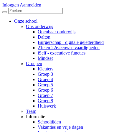
Inloggen
Aanmelden
Onze school
Ons onderwijs
Openbaar onderwijs
Dalton
Burgerschap - digitale geletterdheid
21e en 22e-eeuwse vaardigheden
iSelf - executieve functies
Mindset
Groepen
Kleuters
Groep 3
Groep 4
Groep 5
Groep 6
Groep 7
Groep 8
Huiswerk
Team
Informatie
Schooltijden
Vakanties en vrije dagen