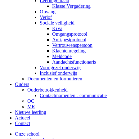
Leerlingenraad
Klasse!Vergadering
Opvang
Verlof
Sociale veiligheid
KiVa
Omgangsprotocol
Anti-pestprotocol
Vertrouwenspersoon
Klachtenregeling
Meldcode
Aandachtsfunctionaris
Voortgezet onderwijs
Inclusief onderwijs
Documenten en formulieren
Ouders
Ouderbetrokkenheid
Contactmomenten - communicatie
OC
MR
Nieuwe leerling
Actueel
Contact
Onze school