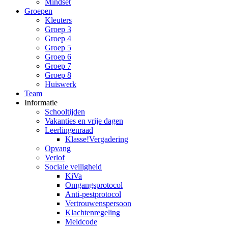
Mindset
Groepen
Kleuters
Groep 3
Groep 4
Groep 5
Groep 6
Groep 7
Groep 8
Huiswerk
Team
Informatie
Schooltijden
Vakanties en vrije dagen
Leerlingenraad
Klasse!Vergadering
Opvang
Verlof
Sociale veiligheid
KiVa
Omgangsprotocol
Anti-pestprotocol
Vertrouwenspersoon
Klachtenregeling
Meldcode