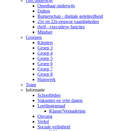
Ons onderwijs
Openbaar onderwijs
Dalton
Burgerschap - digitale geletterdheid
21e en 22e-eeuwse vaardigheden
iSelf - executieve functies
Mindset
Groepen
Kleuters
Groep 3
Groep 4
Groep 5
Groep 6
Groep 7
Groep 8
Huiswerk
Team
Informatie
Schooltijden
Vakanties en vrije dagen
Leerlingenraad
Klasse!Vergadering
Opvang
Verlof
Sociale veiligheid