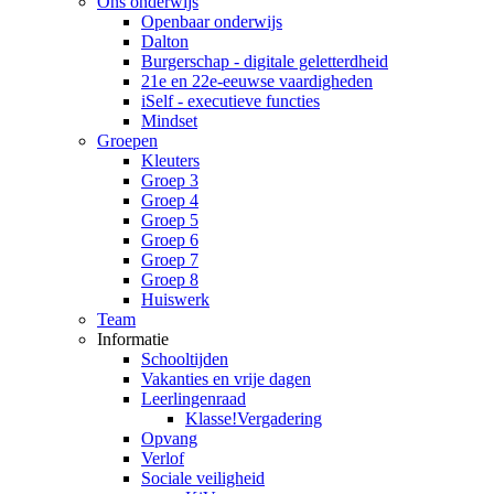
Ons onderwijs
Openbaar onderwijs
Dalton
Burgerschap - digitale geletterdheid
21e en 22e-eeuwse vaardigheden
iSelf - executieve functies
Mindset
Groepen
Kleuters
Groep 3
Groep 4
Groep 5
Groep 6
Groep 7
Groep 8
Huiswerk
Team
Informatie
Schooltijden
Vakanties en vrije dagen
Leerlingenraad
Klasse!Vergadering
Opvang
Verlof
Sociale veiligheid