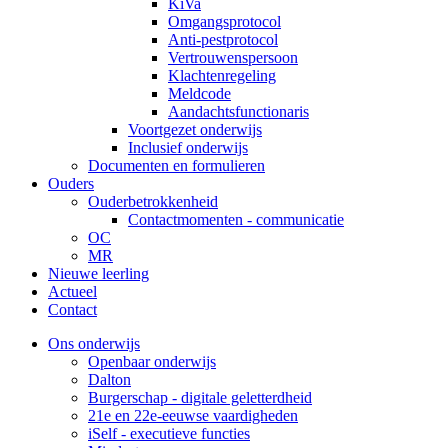
KiVa
Omgangsprotocol
Anti-pestprotocol
Vertrouwenspersoon
Klachtenregeling
Meldcode
Aandachtsfunctionaris
Voortgezet onderwijs
Inclusief onderwijs
Documenten en formulieren
Ouders
Ouderbetrokkenheid
Contactmomenten - communicatie
OC
MR
Nieuwe leerling
Actueel
Contact
Ons onderwijs
Openbaar onderwijs
Dalton
Burgerschap - digitale geletterdheid
21e en 22e-eeuwse vaardigheden
iSelf - executieve functies