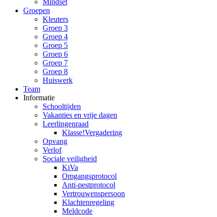
Mindset
Groepen
Kleuters
Groep 3
Groep 4
Groep 5
Groep 6
Groep 7
Groep 8
Huiswerk
Team
Informatie
Schooltijden
Vakanties en vrije dagen
Leerlingenraad
Klasse!Vergadering
Opvang
Verlof
Sociale veiligheid
KiVa
Omgangsprotocol
Anti-pestprotocol
Vertrouwenspersoon
Klachtenregeling
Meldcode