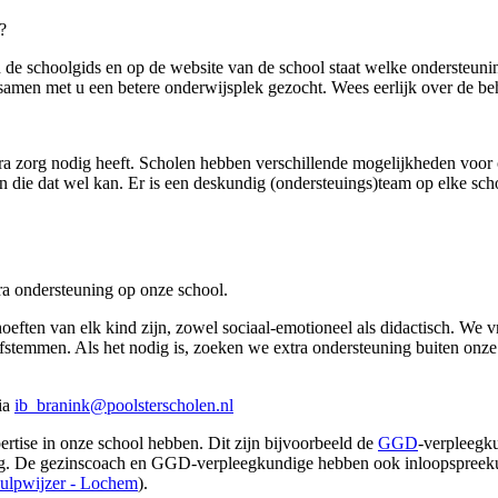
?
n de schoolgids en op de website van de school staat welke ondersteun
r samen met u een betere onderwijsplek gezocht. Wees eerlijk over de b
a zorg nodig heeft. Scholen hebben verschillende mogelijkheden voor o
n die dat wel kan. Er is een deskundig (ondersteuings)team op elke scho
ra ondersteuning op onze school.
oeften van elk kind zijn, zowel sociaal-emotioneel als didactisch. We
 afstemmen. Als het nodig is, zoeken we extra ondersteuning buiten o
via
ib_branink@poolsterscholen.nl
ertise in onze school hebben. Dit zijn bijvoorbeeld de
GGD
-verpleegk
goog. De gezinscoach en GGD-verpleegkundige hebben ook inloopspreek
ulpwijzer - Lochem
).