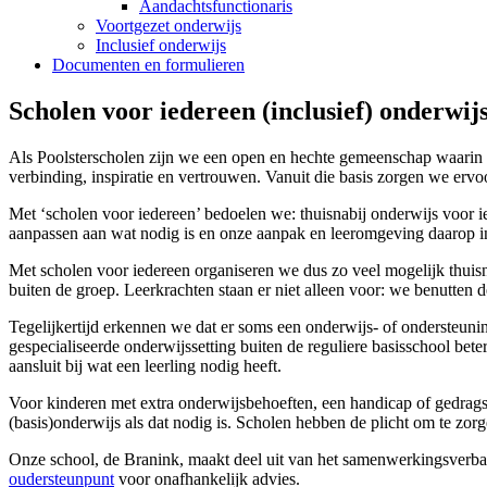
Aandachtsfunctionaris
Voortgezet onderwijs
Inclusief onderwijs
Documenten en formulieren
Scholen voor iedereen (inclusief) onderwij
Als Poolsterscholen zijn we een open en hechte gemeenschap waarin i
verbinding, inspiratie en vertrouwen. Vanuit die basis zorgen we ervo
Met ‘scholen voor iedereen’ bedoelen we: thuisnabij onderwijs voor i
aanpassen aan wat nodig is en onze aanpak en leeromgeving daarop i
Met scholen voor iedereen organiseren we dus zo veel mogelijk thuisn
buiten de groep. Leerkrachten staan er niet alleen voor: we benutten 
Tegelijkertijd erkennen we dat er soms een onderwijs- of ondersteunin
gespecialiseerde onderwijssetting buiten de reguliere basisschool be
aansluit bij wat een leerling nodig heeft.
Voor kinderen met extra onderwijsbehoeften, een handicap of gedrags
(basis)onderwijs als dat nodig is. Scholen hebben de plicht om te zor
Onze school, de Branink, maakt deel uit van het samenwerkingsverb
oudersteunpunt
voor onafhankelijk advies.