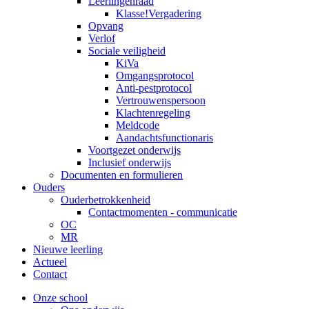
Leerlingenraad
Klasse!Vergadering
Opvang
Verlof
Sociale veiligheid
KiVa
Omgangsprotocol
Anti-pestprotocol
Vertrouwenspersoon
Klachtenregeling
Meldcode
Aandachtsfunctionaris
Voortgezet onderwijs
Inclusief onderwijs
Documenten en formulieren
Ouders
Ouderbetrokkenheid
Contactmomenten - communicatie
OC
MR
Nieuwe leerling
Actueel
Contact
Onze school