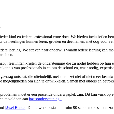
s
eder kind en iedere professional ertoe doet. We bieden inclusief en 
or dat leerlingen kunnen leren, groeien en deelnemen, met oog voor ver
edere leerling. We streven naar onderwijs waarin iedere leerling kan 
nrichten.
abij: leerlingen krijgen de ondersteuning die zij nodig hebben op hun 
de kennis van professionals in en om de school en, waar nodig, expertis
gsvraag ontstaat, die uiteindelijk met alle inzet niet of niet meer bea
tere mogelijkheden om zich te ontwikkelen. Samen met ouders en betrokk
problemen moet er een passende onderwijsplek zijn. Dit kan vaak op ee
gen te voldoen aan
basisondersteuning.
and
IJssel Berkel
. Dit netwerk bestaat uit ruim 90 scholen die samen zo