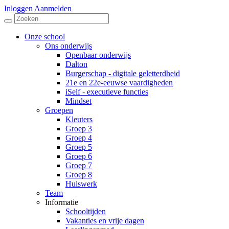
Inloggen
Aanmelden
Onze school
Ons onderwijs
Openbaar onderwijs
Dalton
Burgerschap - digitale geletterdheid
21e en 22e-eeuwse vaardigheden
iSelf - executieve functies
Mindset
Groepen
Kleuters
Groep 3
Groep 4
Groep 5
Groep 6
Groep 7
Groep 8
Huiswerk
Team
Informatie
Schooltijden
Vakanties en vrije dagen